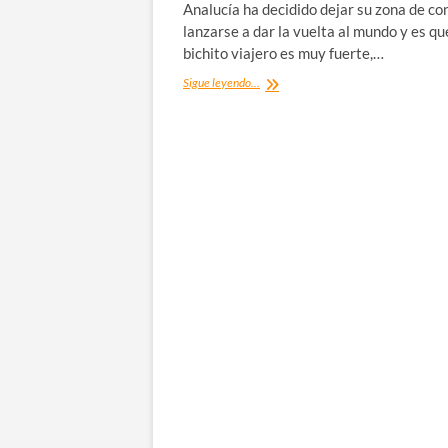
Analucía ha decidido dejar su zona de co
lanzarse a dar la vuelta al mundo y es que
bichito viajero es muy fuerte,…
Entrevista
Sigue leyendo...
de
vuelta
al
mundo:
Viajar
para
Vivir
(i)