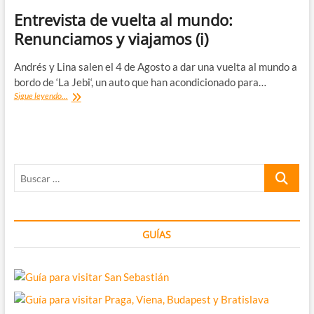
Entrevista de vuelta al mundo:
Renunciamos y viajamos (i)
Andrés y Lina salen el 4 de Agosto a dar una vuelta al mundo a
bordo de ‘La Jebi‘, un auto que han acondicionado para…
Entrevista
Sigue leyendo...
de
vuelta
al
mundo:
Renunciamos
Buscar
y
viajamos
…
(i)
GUÍAS