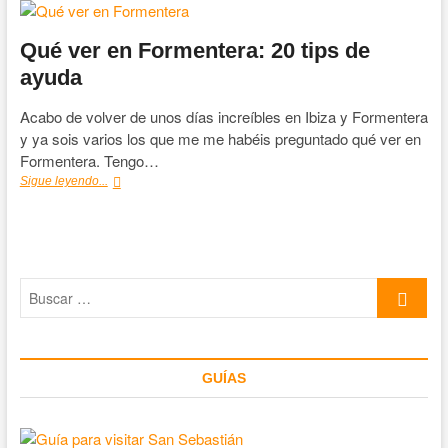
Qué ver en Formentera: 20 tips de
ayuda
Acabo de volver de unos días increíbles en Ibiza y Formentera
y ya sois varios los que me me habéis preguntado qué ver en
Formentera. Tengo…
Qué
Sigue leyendo...
ver
en
Formentera:
20
tips
Buscar
de
ayuda
…
GUÍAS