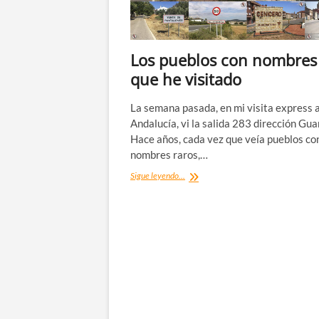
Los pueblos con nombres
que he visitado
La semana pasada, en mi visita express 
Andalucía, vi la salida 283 dirección Gu
Hace años, cada vez que veía pueblos co
nombres raros,…
Los
Sigue leyendo...
pueblos
con
nombres
raros
que
he
visitado