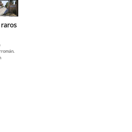
 raros
a
arromán.
n