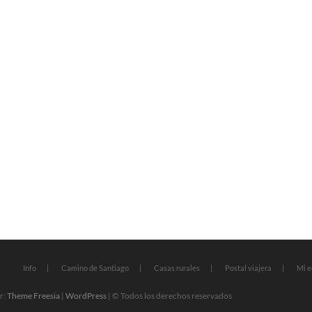
Info
Camino de Santiago
Casas rurales
Postal viajera
Mi e
r:
Theme Freesia
|
WordPress
| © Todos los derechos reservados