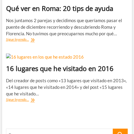
Qué ver en Roma: 20 tips de ayuda
Nos juntamos 2 parejas y decidimos que queríamos pasar el
puente de diciembre recorriendo y descubriendo Roma y
Florencia. No tuvimos que preocuparnos mucho por qué…
Qué
Sigue leyendo...
ver
en
Roma:
20
tips
16 lugares que he visitado en 2016
de
ayuda
Del creador de posts como «13 lugares que visitado en 2013«,
«14 lugares que he visitado en 2014» y del post «15 lugares
que he visitado…
16
Sigue leyendo...
lugares
que
he
visitado
en
Buscar
2016