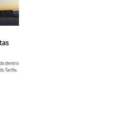
tas
do dentro
do Tarifa.