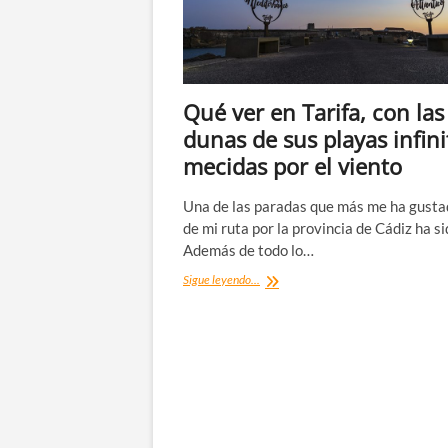
Qué ver en Tarifa, con las
dunas de sus playas infini
mecidas por el viento
Una de las paradas que más me ha gusta
de mi ruta por la provincia de Cádiz ha si
Además de todo lo…
Qué
Sigue leyendo...
ver
en
Tarifa,
con
las
dunas
de
sus
playas