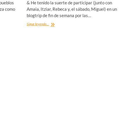
 pueblos
& He tenido la suerte de participar (junto con
eza como
Amaia, Itziar, Rebeca y, el sábado, Miguel) en un
blogtrip de fin de semana por las…
Urola
Sigue leyendo...
Costa
y
Debabarrena
en
un
fin
de
semana