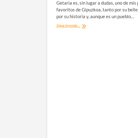
Getaria es, sin lugar a dudas, uno de mis
favoritos de Gipuzkoa, tanto por su bell
por su historia y, aunque es un pueblo…
Getaria,
Sigue leyendo...
precioso
pueblo
pesquero
de
Gipuzkoa