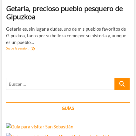
Getaria, precioso pueblo pesquero de
Gipuzkoa
Getaria es, sin lugar a dudas, uno de mis pueblos favoritos de
Gipuzkoa, tanto por su belleza como por su historia y, aunque
es un pueblo…
Getaria,
Sigue leyendo...
precioso
pueblo
pesquero
de
Gipuzkoa
Buscar
…
GUÍAS