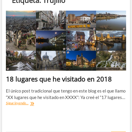
Etiqueta:
Trujillo
18 lugares que he visitado en 2018
El único post tradicional que tengo en este blog es el que llamo
“XX lugares que he visitado en XXXX”: Ya creé el “17 lugares…
18
Sigue leyendo...
lugares
que
he
visitado
en