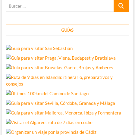
Buscar
2018
…
GUÍAS