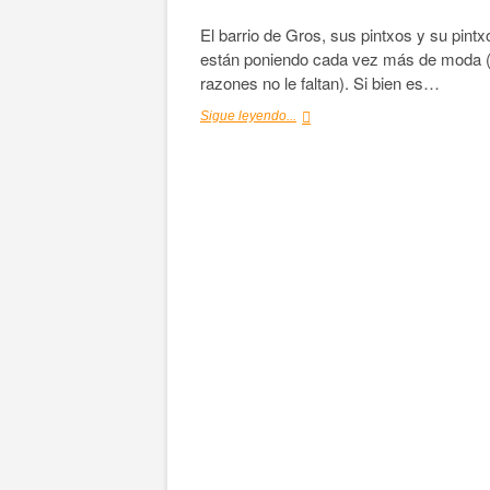
El barrio de Gros, sus pintxos y su pint
están poniendo cada vez más de moda 
razones no le faltan). Si bien es…
Pintxos
Sigue leyendo...
de
Donostia:
Mis
favoritos
de
Gros