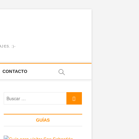
JES. :)-
CONTACTO
Buscar
…
GUÍAS