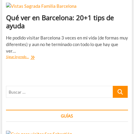
Qué ver en Barcelona: 20+1 tips de
ayuda
He podido visitar Barcelona 3 veces en mi vida (de formas muy
diferentes) y aun no he terminado con todo lo que hay que
ver…
Qué
Sigue leyendo...
ver
en
Barcelona:
20+1
tips
Buscar
de
ayuda
…
GUÍAS