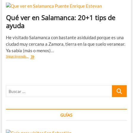
Qué ver en Salamanca: 20+1 tips de
ayuda
He visitado Salamanca con bastante asiduidad porque es una
ciudad muy cercana a Zamora, tierra en la que suelo veranear.
Ya sabía (más o menos)…
Qué
Sigue leyendo...
ver
en
Salamanca:
20+1
tips
Buscar
de
ayuda
…
GUÍAS