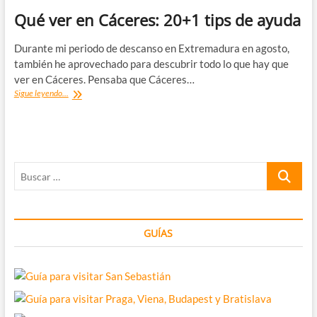
Qué ver en Cáceres: 20+1 tips de ayuda
Durante mi periodo de descanso en Extremadura en agosto,
también he aprovechado para descubrir todo lo que hay que
ver en Cáceres. Pensaba que Cáceres…
Qué
Sigue leyendo...
ver
en
Cáceres:
20+1
tips
Buscar
de
ayuda
…
GUÍAS