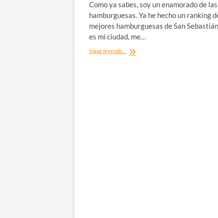
Como ya sabes, soy un enamorado de las
hamburguesas. Ya he hecho un ranking de
mejores hamburguesas de San Sebastián
es mi ciudad, me…
Las
Sigue leyendo...
mejores
hamburguesas
de
Madrid