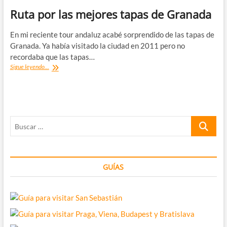
Ruta por las mejores tapas de Granada
En mi reciente tour andaluz acabé sorprendido de las tapas de
Granada. Ya había visitado la ciudad en 2011 pero no
recordaba que las tapas…
Ruta
Sigue leyendo...
por
las
mejores
tapas
de
Buscar
Granada
…
GUÍAS