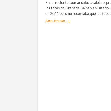
En mi reciente tour andaluz acabé sorpr
las tapas de Granada. Ya había visitado l
en 2011 pero no recordaba que las tapa
Ruta
Sigue leyendo...
por
las
mejores
tapas
de
Granada