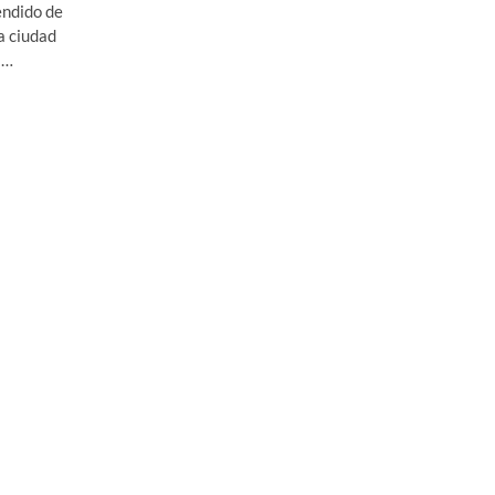
endido de
a ciudad
s…