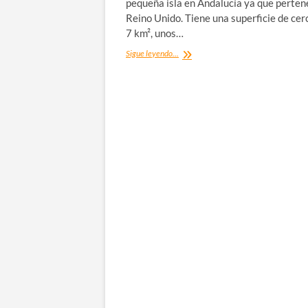
pequeña isla en Andalucía ya que perten
Reino Unido. Tiene una superficie de cer
7 km², unos…
Visitar
Sigue leyendo...
Gibraltar
en
un
día