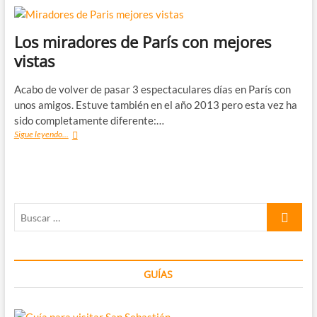
Los miradores de París con mejores
vistas
Acabo de volver de pasar 3 espectaculares días en París con
unos amigos. Estuve también en el año 2013 pero esta vez ha
sido completamente diferente:…
Los
Sigue leyendo...
miradores
de
París
con
mejores
Buscar
vistas
…
GUÍAS