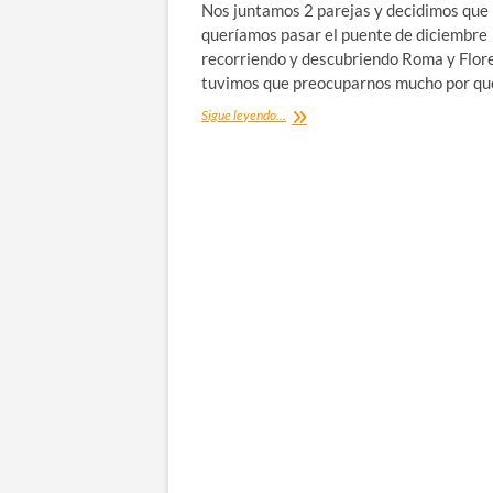
Nos juntamos 2 parejas y decidimos que
queríamos pasar el puente de diciembre
recorriendo y descubriendo Roma y Flor
tuvimos que preocuparnos mucho por q
Qué
Sigue leyendo...
ver
en
Roma:
20
tips
de
ayuda