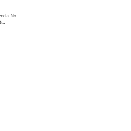
encia. No
ué…