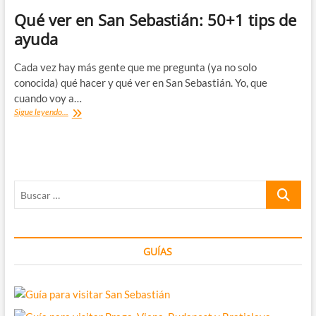
Qué ver en San Sebastián: 50+1 tips de
ayuda
Cada vez hay más gente que me pregunta (ya no solo
conocida) qué hacer y qué ver en San Sebastián. Yo, que
cuando voy a…
Qué
Sigue leyendo...
ver
en
San
Sebastián:
50+1
Buscar
tips
de
…
ayuda
GUÍAS