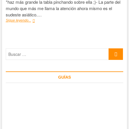
*haz más grande la tabla pinchando sobre ella ;)- La parte del
mundo que más me llama la atención ahora mismo es el
sudeste asiático.…
Monzón
Sigue leyendo...
en
el
sudeste
asiático
Buscar
…
GUÍAS