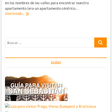
en los nombres de las calles para encontrar nuestro
apartamento (era un apartamento céntrico…
Las
Sigue leyendo...
señales
de
tráfico
de
Clet
Buscar
Abraham
en
…
Florencia
GUÍAS