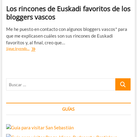
Los rincones de Euskadi favoritos de los
bloggers vascos
Me he puesto en contacto con algunos bloggers vascos* para
que me explicasen cuáles son sus rincones de Euskadi
favoritos y, al final, creo que…
Los
Sigue leyendo...
rincones
de
Euskadi
favoritos
de
Buscar
los
bloggers
…
vascos
GUÍAS