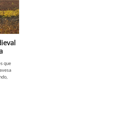
ieval
a
és que
lavesa
ndo,