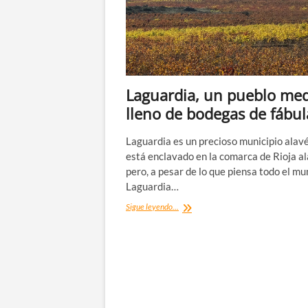
Laguardia, un pueblo med
lleno de bodegas de fábul
Laguardia es un precioso municipio alav
está enclavado en la comarca de Rioja a
pero, a pesar de lo que piensa todo el mu
Laguardia…
Laguardia,
Sigue leyendo...
un
pueblo
medieval
lleno
de
bodegas
de
fábula