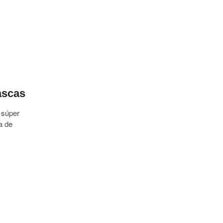
,
ascas
 súper
a de