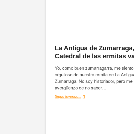
La Antigua de Zumarraga
Catedral de las ermitas v
Yo, como buen zumarragarra, me siento
orgulloso de nuestra ermita de La Antigu
Zumarraga. No soy historiador, pero me
avergüenzo de no saber…
La
Sigue leyendo...
Antigua
de
Zumarraga,
Catedral
de
las