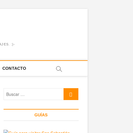
JES. :)-
CONTACTO
Buscar
…
GUÍAS