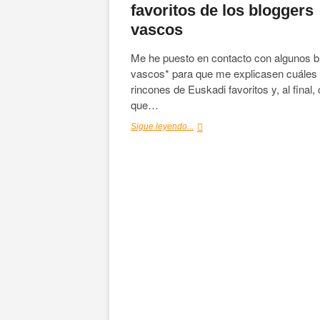
favoritos de los bloggers
vascos
Me he puesto en contacto con algunos b
vascos* para que me explicasen cuáles
rincones de Euskadi favoritos y, al final,
que…
Los
Sigue leyendo...
rincones
de
Euskadi
favoritos
de
los
bloggers
vascos