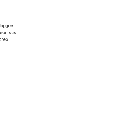
loggers
 son sus
 creo