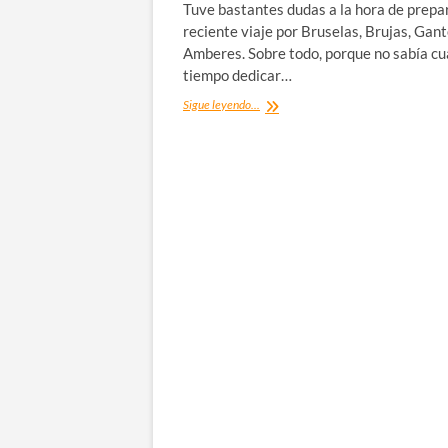
Tuve bastantes dudas a la hora de prepa
reciente viaje por Bruselas, Brujas, Gant
Amberes. Sobre todo, porque no sabía c
tiempo dedicar…
Qué
Sigue leyendo...
ver
en
Gante,
la
ciudad
belga
de
3
torres
medievales