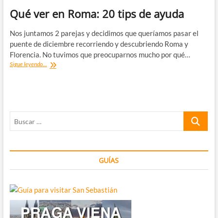
Qué ver en Roma: 20 tips de ayuda
Nos juntamos 2 parejas y decidimos que queríamos pasar el
puente de diciembre recorriendo y descubriendo Roma y
Florencia. No tuvimos que preocuparnos mucho por qué…
Qué
Sigue leyendo...
ver
en
Roma:
20
tips
Buscar
de
ayuda
…
GUÍAS