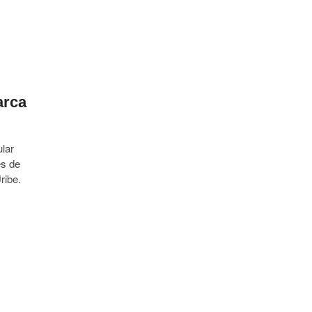
arca
ular
es de
ribe.