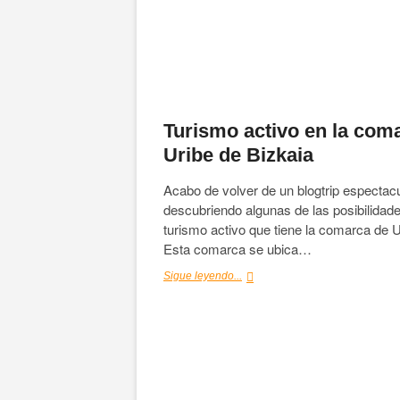
Turismo activo en la com
Uribe de Bizkaia
Acabo de volver de un blogtrip espectac
descubriendo algunas de las posibilidad
turismo activo que tiene la comarca de U
Esta comarca se ubica…
Turismo
Sigue leyendo...
activo
en
la
comarca
Uribe
de
Bizkaia