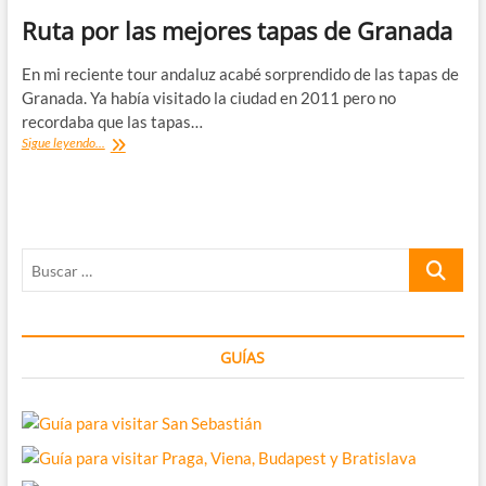
Ruta por las mejores tapas de Granada
En mi reciente tour andaluz acabé sorprendido de las tapas de
Granada. Ya había visitado la ciudad en 2011 pero no
recordaba que las tapas…
Ruta
Sigue leyendo...
por
las
mejores
tapas
de
Buscar
Granada
…
GUÍAS