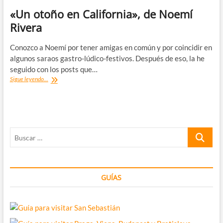
«Un otoño en California», de Noemí
Rivera
Conozco a Noemí por tener amigas en común y por coincidir en
algunos saraos gastro-lúdico-festivos. Después de eso, la he
seguido con los posts que…
«Un
Sigue leyendo...
otoño
en
California»,
de
Noemí
Buscar
Rivera
…
GUÍAS