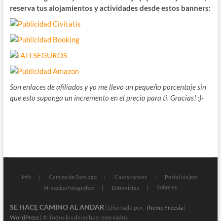
reserva tus alojamientos y actividades desde estos banners:
Son enlaces de afiliados y yo me llevo un pequeño porcentaje sin
que esto suponga un incremento en el precio para ti. Gracias! :)-
Info
Camino de Santiago
Casas rurales
Postal viajera
Sobre mí
Mi equipo fotográfico
Entrevistas
SE HACE CAMINO AL ANDAR
| Diseñado por:
Theme Freesia
|
WordPress
| © Todos los derechos reservados