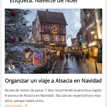
Etiqueta:
Navette de Noël
Organizar un viaje a Alsacia en Navidad
Acabo de volver de pasar 7 días recorriendo la preciosa región
francesa de Alsacia en Navidad. Iba con las expectativas muy
altas, porque había visto…
Organizar
Sigue leyendo...