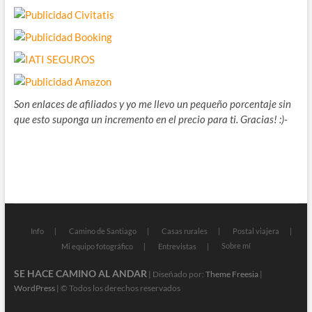
Son enlaces de afiliados y yo me llevo un pequeño porcentaje sin
que esto suponga un incremento en el precio para ti. Gracias! :)-
Info
Camino de Santiago
Casas rurales
Postal viajera
Sobre mí
Mi equipo fotográfico
Entrevistas
SE HACE CAMINO AL ANDAR
| Diseñado por:
Theme Freesia
|
WordPress
| © Todos los derechos reservados