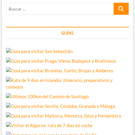
tips
Buscar
de
ayuda
…
GUÍAS