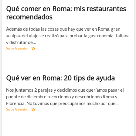
Qué comer en Roma: mis restaurantes
recomendados
Además de todas las cosas que hay que ver en Roma, gran
«culpa» del viaje se realizó para probar la gastronomía italiana
y disfrutar de…
Qué
Sigue leyendo...
comer
en
Roma:
mis
restaurantes
Qué ver en Roma: 20 tips de ayuda
recomendados
Nos juntamos 2 parejas y decidimos que queríamos pasar el
puente de diciembre recorriendo y descubriendo Roma y
Florencia. No tuvimos que preocuparnos mucho por qué…
Qué
Sigue leyendo...
ver
en
Roma:
20