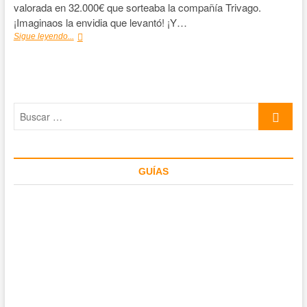
valorada en 32.000€ que sorteaba la compañía Trivago.
¡Imaginaos la envidia que levantó! ¡Y…
Entrevista
Sigue leyendo...
de
vuelta
al
mundo:
“La
Buscar
maleta
de
…
Carla”
GUÍAS