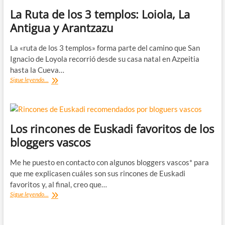
La Ruta de los 3 templos: Loiola, La
Antigua y Arantzazu
La «ruta de los 3 templos» forma parte del camino que San
Ignacio de Loyola recorrió desde su casa natal en Azpeitia
hasta la Cueva…
La
Sigue leyendo...
Ruta
de
los
3
templos:
Los rincones de Euskadi favoritos de los
Loiola,
bloggers vascos
La
Antigua
y
Me he puesto en contacto con algunos bloggers vascos* para
Arantzazu
que me explicasen cuáles son sus rincones de Euskadi
favoritos y, al final, creo que…
Los
Sigue leyendo...
rincones
de
Euskadi