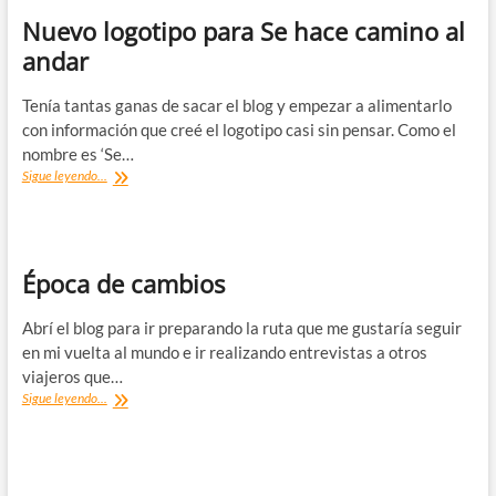
Nuevo logotipo para Se hace camino al
andar
Tenía tantas ganas de sacar el blog y empezar a alimentarlo
con información que creé el logotipo casi sin pensar. Como el
nombre es ‘Se…
Nuevo
Sigue leyendo...
logotipo
para
Se
hace
camino
Época de cambios
al
andar
Abrí el blog para ir preparando la ruta que me gustaría seguir
en mi vuelta al mundo e ir realizando entrevistas a otros
viajeros que…
Época
Sigue leyendo...
de
cambios