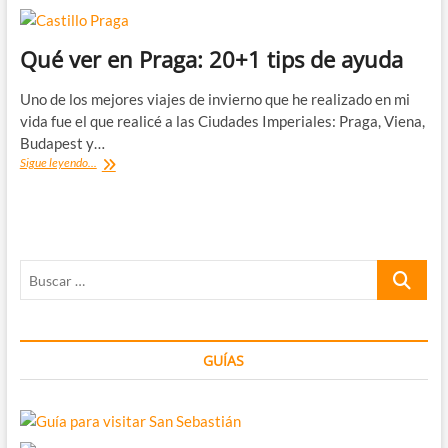
Qué ver en Praga: 20+1 tips de ayuda
Uno de los mejores viajes de invierno que he realizado en mi
vida fue el que realicé a las Ciudades Imperiales: Praga, Viena,
Budapest y…
Qué
Sigue leyendo...
ver
en
Praga:
20+1
tips
Buscar
de
ayuda
…
GUÍAS