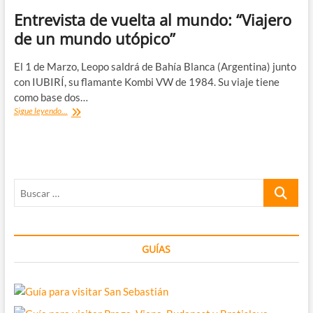
Entrevista de vuelta al mundo: “Viajero
de un mundo utópico”
El 1 de Marzo, Leopo saldrá de Bahía Blanca (Argentina) junto
con IUBIRÍ, su flamante Kombi VW de 1984. Su viaje tiene
como base dos…
Entrevista
Sigue leyendo...
de
vuelta
al
mundo:
“Viajero
Buscar
de
un
…
mundo
utópico”
GUÍAS