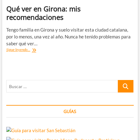
Qué ver en Girona: mis
recomendaciones
Tengo familia en Girona y suelo visitar esta ciudad catalana,
por lo menos, una vez al año. Nunca he tenido problemas para
saber qué ver…
Qué
Sigue leyendo...
ver
en
Girona:
mis
recomendaciones
Buscar
…
GUÍAS