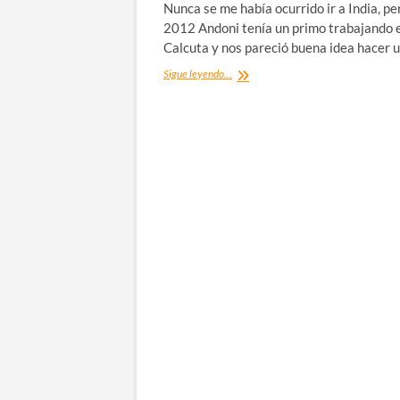
Nunca se me había ocurrido ir a India, pe
2012 Andoni tenía un primo trabajando 
Calcuta y nos pareció buena idea hacer 
9
Sigue leyendo...
días
ingresado
en
India
por
una
infección
en
la
vesícula