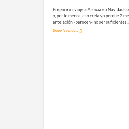
Preparé mi viaje a Alsacia en Navidad c
o, por lo menos, eso creía yo porque 2 m
antelación «parecen» no ser suficientes
¿Dónde
Sigue leyendo...
dormir
en
Colmar?
Mi
hotel
en
Alsacia
en
Navidad