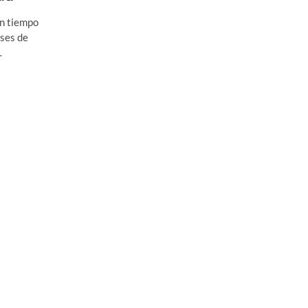
on tiempo
eses de
…