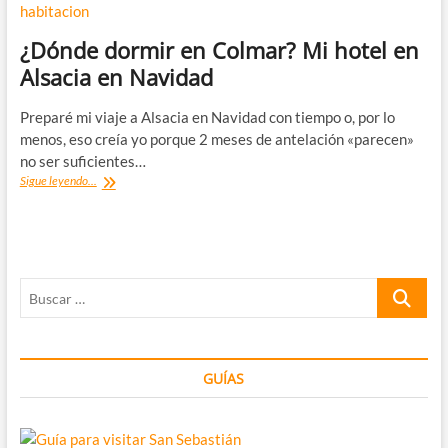
¿Dónde dormir en Colmar? Mi hotel en
Alsacia en Navidad
Preparé mi viaje a Alsacia en Navidad con tiempo o, por lo
menos, eso creía yo porque 2 meses de antelación «parecen»
no ser suficientes…
¿Dónde
Sigue leyendo...
dormir
en
Colmar?
Mi
hotel
Buscar
en
Alsacia
…
en
Navidad
GUÍAS