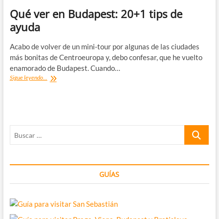
Qué ver en Budapest: 20+1 tips de
ayuda
Acabo de volver de un mini-tour por algunas de las ciudades
más bonitas de Centroeuropa y, debo confesar, que he vuelto
enamorado de Budapest. Cuando…
Qué
Sigue leyendo...
ver
en
Budapest:
20+1
tips
Buscar
de
ayuda
…
GUÍAS