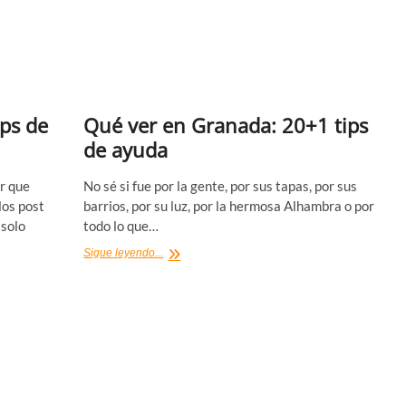
ps de
Qué ver en Granada: 20+1 tips
de ayuda
r que
No sé si fue por la gente, por sus tapas, por sus
los post
barrios, por su luz, por la hermosa Alhambra o por
 solo
todo lo que…
Qué
Sigue leyendo...
ver
en
Granada:
20+1
tips
de
ayuda