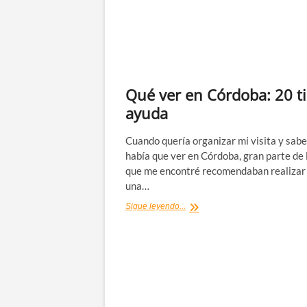
Qué ver en Córdoba: 20 ti
ayuda
Cuando quería organizar mi visita y sabe
había que ver en Córdoba, gran parte de 
que me encontré recomendaban realizar
una…
Qué
Sigue leyendo...
ver
en
Córdoba:
20
tips
de
ayuda