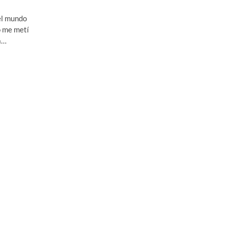
el mundo
o me metí
a…