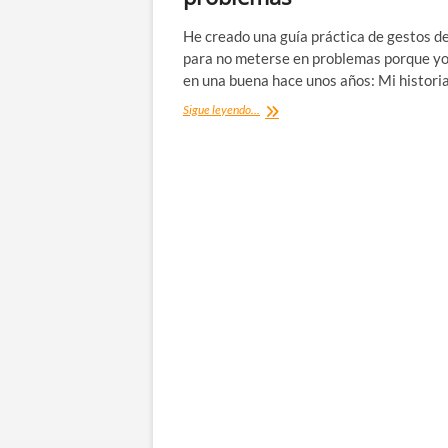
He creado una guía práctica de gestos d
para no meterse en problemas porque y
en una buena hace unos años: Mi histori
Gestos
Sigue leyendo...
del
mundo:
guía
práctica
para
no
meterse
en
problemas