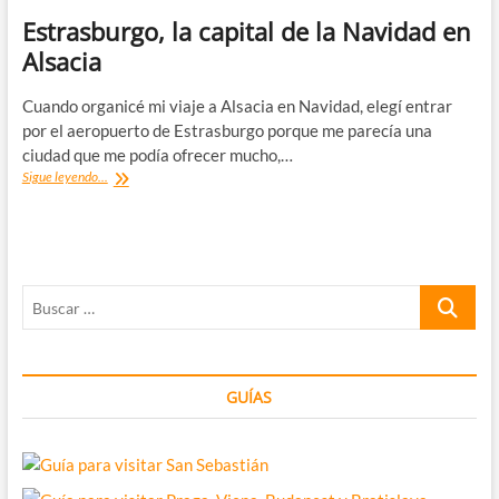
Estrasburgo, la capital de la Navidad en
Alsacia
Cuando organicé mi viaje a Alsacia en Navidad, elegí entrar
por el aeropuerto de Estrasburgo porque me parecía una
ciudad que me podía ofrecer mucho,…
Estrasburgo,
Sigue leyendo...
la
capital
de
la
Navidad
Buscar
en
Alsacia
…
GUÍAS