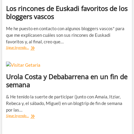
Los rincones de Euskadi favoritos de los
bloggers vascos
Me he puesto en contacto con algunos bloggers vascos* para
que me explicasen cuáles son sus rincones de Euskadi
favoritos y, al final, creo que…
Los
Sigue leyendo...
rincones
de
Euskadi
favoritos
de
Urola Costa y Debabarrena en un fin de
los
semana
bloggers
vascos
& He tenido la suerte de participar (junto con Amaia, Itziar,
Rebeca y, el sábado, Miguel) en un blogtrip de fin de semana
por las…
Urola
Sigue leyendo...
Costa
y
Debabarrena