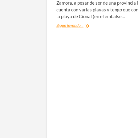
Zamora, a pesar de ser de una provincia i
cuenta con varias playas y tengo que co
la playa de Cional (en el embalse…
Playa
Sigue leyendo...
de
Cional,
un
oasis
en
el
secarral
de
Zamora