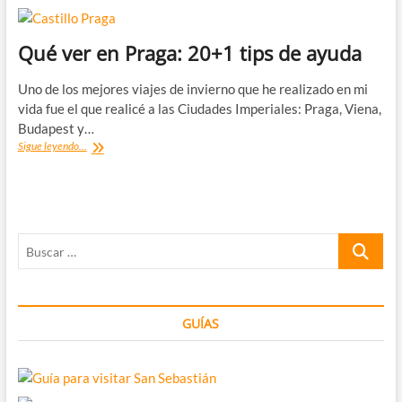
Qué ver en Praga: 20+1 tips de ayuda
Uno de los mejores viajes de invierno que he realizado en mi
vida fue el que realicé a las Ciudades Imperiales: Praga, Viena,
Budapest y…
Qué
Sigue leyendo...
ver
en
Praga:
20+1
tips
Buscar
de
ayuda
…
GUÍAS